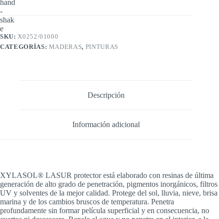
X
1LTS
cantidad
SKU:
X0252/01000
CATEGORÍAS:
MADERAS
,
PINTURAS
Descripción
Información adicional
XYLASOL® LASUR protector está elaborado con resinas de última
generación de alto grado de penetración, pigmentos inorgánicos, filtros
UV y solventes de la mejor calidad. Protege del sol, lluvia, nieve, brisa
marina y de los cambios bruscos de temperatura. Penetra
profundamente sin formar película superficial y en consecuencia, no