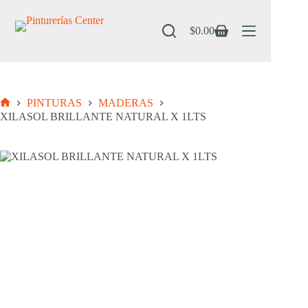
Saltar
al
contenido
$
0.00
Carro
de
compra
PINTURAS
MADERAS
Inicio
XILASOL BRILLANTE NATURAL X 1LTS