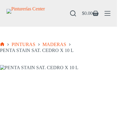
Saltar
al
contenido
$
0.00
Carro
de
compra
PINTURAS
MADERAS
Inicio
PENTA STAIN SAT. CEDRO X 10 L