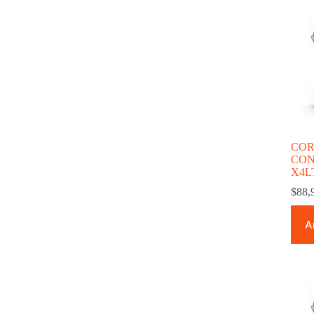
COR
CON
X4L
$
88,
A