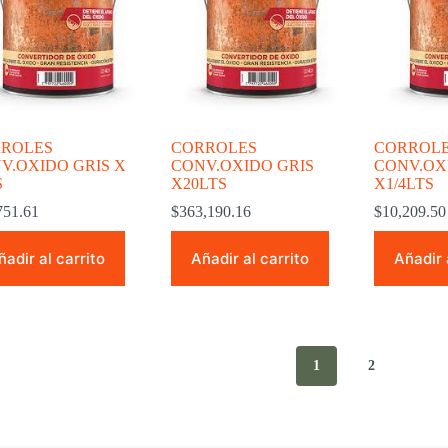
ROLES
CORROLES
CORROL
V.OXIDO GRIS X
CONV.OXIDO GRIS
CONV.OX
S
X20LTS
X1/4LTS
751.61
$
363,190.16
$
10,209.50
ñadir al carrito
Añadir al carrito
Añadir 
1
2