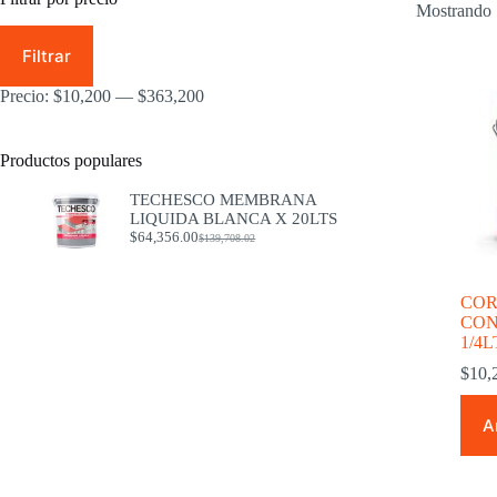
Mostrando 
Precio
Precio
mínimo
máximo
Filtrar
Precio:
$10,200
—
$363,200
Productos populares
TECHESCO MEMBRANA
LIQUIDA BLANCA X 20LTS
$
64,356.00
$
139,708.02
El
El
precio
precio
original
actual
era:
es:
COR
$139,708.02.
$64,356.00.
CON
1/4L
$
10,
A