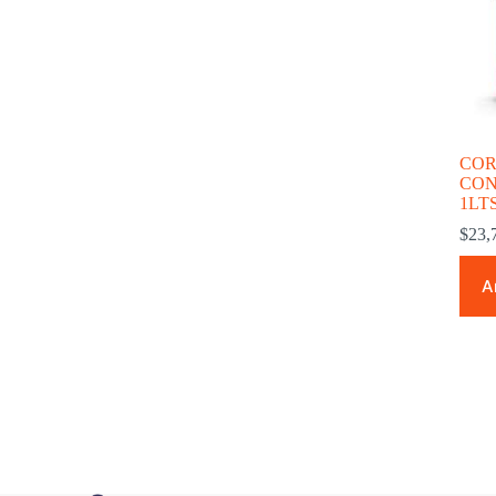
COR
CON
1LT
$
23,
A