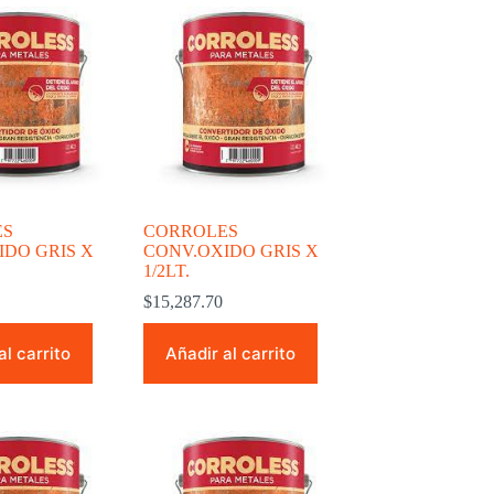
ES
CORROLES
IDO GRIS X
CONV.OXIDO GRIS X
1/2LT.
$
15,287.70
al carrito
Añadir al carrito