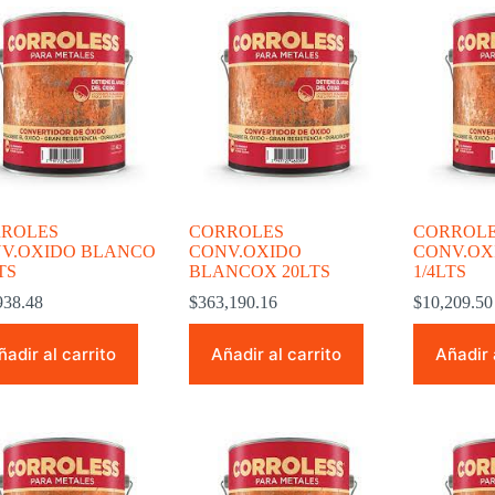
ROLES
CORROLES
CORROL
V.OXIDO BLANCO
CONV.OXIDO
CONV.OX
TS
BLANCOX 20LTS
1/4LTS
938.48
$
363,190.16
$
10,209.50
ñadir al carrito
Añadir al carrito
Añadir 