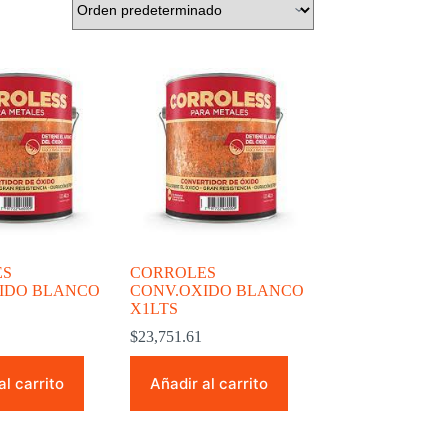
ES
CORROLES
IDO BLANCO
CONV.OXIDO BLANCO
X1LTS
$
23,751.61
al carrito
Añadir al carrito