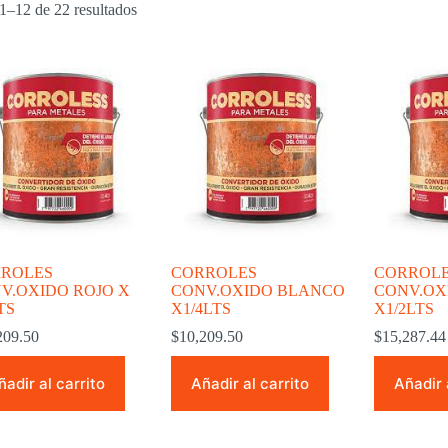
1–12 de 22 resultados
ROLES
CORROLES
CORROL
V.OXIDO ROJO X
CONV.OXIDO BLANCO
CONV.OX
TS
X1/4LTS
X1/2LTS
209.50
$
10,209.50
$
15,287.44
ñadir al carrito
Añadir al carrito
Añadir 