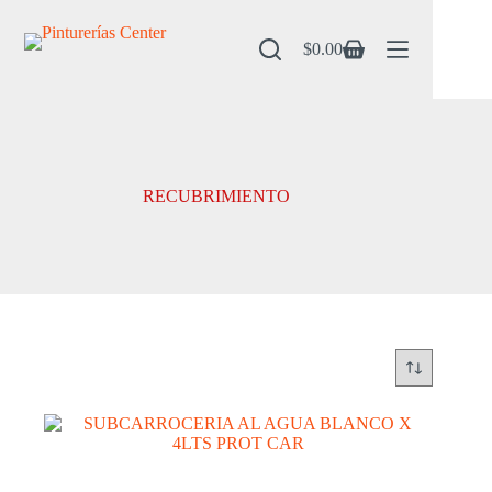
Saltar
al
contenido
$
0.00
Carro
de
compra
RECUBRIMIENTO