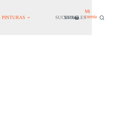
Mi
cuenta
PINTURAS
SUCURSALES
$
0.00
Carro
de
compra