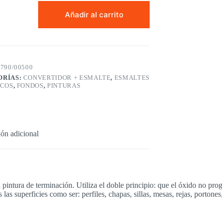
LES
OXIDO
Añadir al carrito
O
S
790/00500
ORÍAS:
CONVERTIDOR + ESMALTE
,
ESMALTES
ICOS
,
FONDOS
,
PINTURAS
ón adicional
 pintura de terminación. Utiliza el doble principio: que el óxido no prog
las superficies como ser: perfiles, chapas, sillas, mesas, rejas, portones