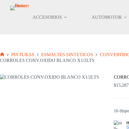
Saltar
al
contenido
ACCESORIOS
AUTOMOTOR
PINTURAS
ESMALTES SINTETICOS
CONVERTIDO
Inicio
CORROLES CONV.OXIDO BLANCO X1/2LTS
CORRO
$
15,287
16 dispo
H
S