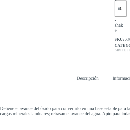
CORRO
CONV.
BLANC
X1/2LT
cantidad
SKU:
X0
CATEG
SINTET
Descripción
Informaci
Detiene el avance del óxido para convertirlo en una base estable para la
cargas minerales laminares; retrasan el avance del agua. Apto para todas 