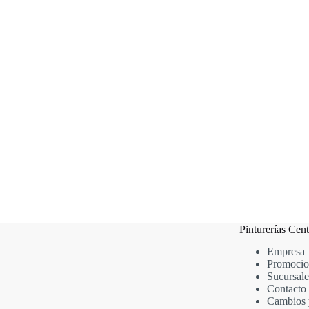
LOXON ESM AL AGUA SATIN BLANCO 1LT
$
19,607.64
Añadir al carrito
Pinturerías Cent
Empresa
Promocio
Sucursale
Contacto
Cambios 