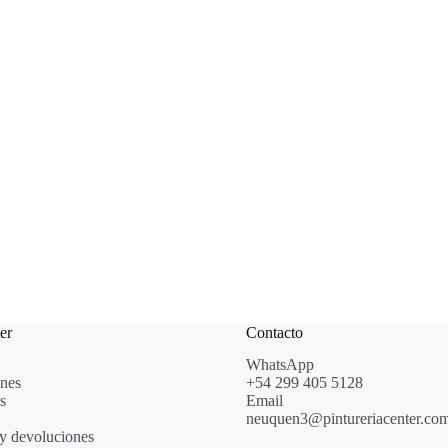
er
Contacto
WhatsApp
nes
+54
299
405 5128
s
Email
neuquen3@pintureriacenter.co
y devoluciones