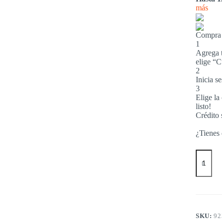
más
Compra 
1
Agrega t
elige “C
2
Inicia s
3
Elige la
listo!
Crédito 
¿Tienes
CRISTA
BARNI
AL
AGUA
X
4
LTS
cantidad
SKU:
92