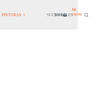
Mi
cuenta
PINTURAS
SUCURSALES
$
0.00
Carro
de
compra