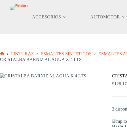
Saltar
al
contenido
ACCESORIOS
AUTOMOTOR
PINTURAS
ESMALTES SINTETICOS
ESMALTES A
Inicio
CRISTALBA BARNIZ AL AGUA X 4 LTS
CRIST
$
126,17
3 dispon
Hasta 1