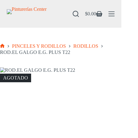
Saltar
al
contenido
$
0.00
Carro
de
compra
PINCELES Y RODILLOS
RODILLOS
Inicio
ROD.EL GALGO E.G. PLUS T22
AGOTADO