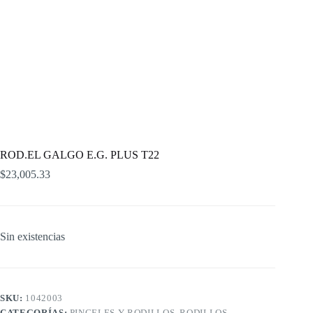
ROD.EL GALGO E.G. PLUS T22
$
23,005.33
Sin existencias
SKU:
1042003
CATEGORÍAS:
PINCELES Y RODILLOS
,
RODILLOS