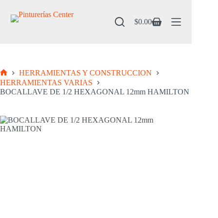
Saltar
al
contenido
$
0.00
Carro
de
compra
HERRAMIENTAS Y CONSTRUCCION
Inicio
HERRAMIENTAS VARIAS
BOCALLAVE DE 1/2 HEXAGONAL 12mm HAMILTON