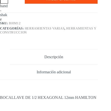
1/2
HEXAGONAL
12mm
HAMILTON
cantidad
SKU:
BHM12
CATEGORÍAS:
HERRAMIENTAS VARIAS
,
HERRAMIENTAS Y
CONSTRUCCION
Descripción
Información adicional
BOCALLAVE DE 1/2 HEXAGONAL 12mm HAMILTON