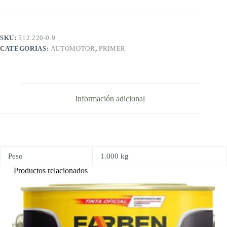
X
0.9LTS
FARBEN
cantidad
SKU:
512.220-0.9
CATEGORÍAS:
AUTOMOTOR
,
PRIMER
Información adicional
Peso
1.000 kg
Productos relacionados