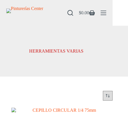
Saltar
al
contenido
$
0.00
Carro
de
compra
HERRAMIENTAS VARIAS